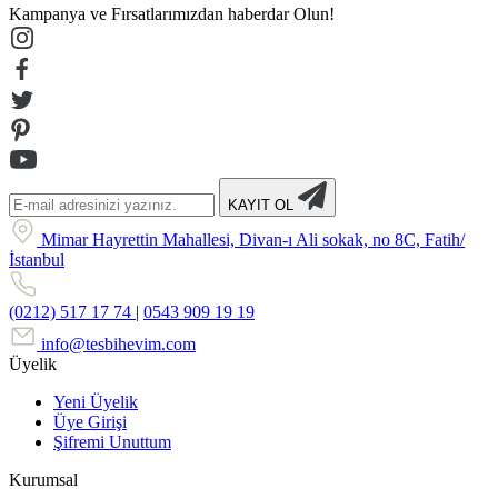
Kampanya ve Fırsatlarımızdan haberdar Olun!
KAYIT OL
Mimar Hayrettin Mahallesi, Divan-ı Ali sokak, no 8C, Fatih/
İstanbul
(0212) 517 17 74
|
0543 909 19 19
info@tesbihevim.com
Üyelik
Yeni Üyelik
Üye Girişi
Şifremi Unuttum
Kurumsal