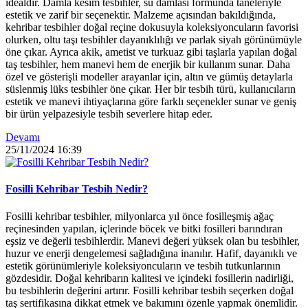
idealdir. Damla kesim tesbihler, su damlası formunda taneleriyle
estetik ve zarif bir seçenektir. Malzeme açısından bakıldığında,
kehribar tesbihler doğal reçine dokusuyla koleksiyoncuların favorisi
olurken, oltu taşı tesbihler dayanıklılığı ve parlak siyah görünümüyle
öne çıkar. Ayrıca akik, ametist ve turkuaz gibi taşlarla yapılan doğal
taş tesbihler, hem manevi hem de enerjik bir kullanım sunar. Daha
özel ve gösterişli modeller arayanlar için, altın ve gümüş detaylarla
süslenmiş lüks tesbihler öne çıkar. Her bir tesbih türü, kullanıcıların
estetik ve manevi ihtiyaçlarına göre farklı seçenekler sunar ve geniş
bir ürün yelpazesiyle tesbih severlere hitap eder.
Devamı
25/11/2024
16:39
Fosilli Kehribar Tesbih Nedir?
Fosilli kehribar tesbihler, milyonlarca yıl önce fosilleşmiş ağaç
reçinesinden yapılan, içlerinde böcek ve bitki fosilleri barındıran
eşsiz ve değerli tesbihlerdir. Manevi değeri yüksek olan bu tesbihler,
huzur ve enerji dengelemesi sağladığına inanılır. Hafif, dayanıklı ve
estetik görünümleriyle koleksiyoncuların ve tesbih tutkunlarının
gözdesidir. Doğal kehribarın kalitesi ve içindeki fosillerin nadirliği,
bu tesbihlerin değerini artırır. Fosilli kehribar tesbih seçerken doğal
taş sertifikasına dikkat etmek ve bakımını özenle yapmak önemlidir.