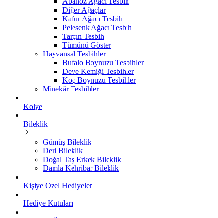
Abanoz Ağacı Tesbih
Diğer Ağaçlar
Kafur Ağacı Tesbih
Pelesenk Ağacı Tesbih
Tarçın Tesbih
Tümünü Göster
Hayvansal Tesbihler
Bufalo Boynuzu Tesbihler
Deve Kemiği Tesbihler
Koç Boynuzu Tesbihler
Minekâr Tesbihler
Kolye
Bileklik
Gümüş Bileklik
Deri Bileklik
Doğal Taş Erkek Bileklik
Damla Kehribar Bileklik
Kişiye Özel Hediyeler
Hediye Kutuları