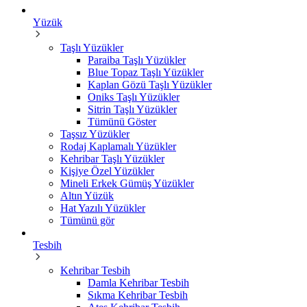
Yüzük
Taşlı Yüzükler
Paraiba Taşlı Yüzükler
Blue Topaz Taşlı Yüzükler
Kaplan Gözü Taşlı Yüzükler
Oniks Taşlı Yüzükler
Sitrin Taşlı Yüzükler
Tümünü Göster
Taşsız Yüzükler
Rodaj Kaplamalı Yüzükler
Kehribar Taşlı Yüzükler
Kişiye Özel Yüzükler
Mineli Erkek Gümüş Yüzükler
Altın Yüzük
Hat Yazılı Yüzükler
Tümünü gör
Tesbih
Kehribar Tesbih
Damla Kehribar Tesbih
Sıkma Kehribar Tesbih