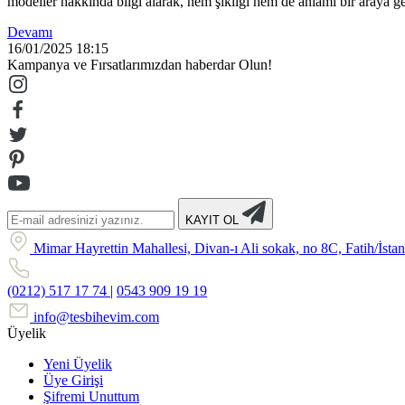
modeller hakkında bilgi alarak, hem şıklığı hem de anlamı bir araya g
Devamı
16/01/2025
18:15
Kampanya ve Fırsatlarımızdan haberdar Olun!
KAYIT OL
Mimar Hayrettin Mahallesi, Divan-ı Ali sokak, no 8C, Fatih/İsta
(0212) 517 17 74
|
0543 909 19 19
info@tesbihevim.com
Üyelik
Yeni Üyelik
Üye Girişi
Şifremi Unuttum