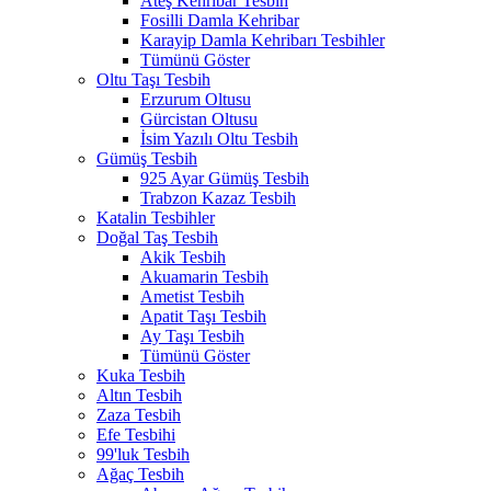
Ateş Kehribar Tesbih
Fosilli Damla Kehribar
Karayip Damla Kehribarı Tesbihler
Tümünü Göster
Oltu Taşı Tesbih
Erzurum Oltusu
Gürcistan Oltusu
İsim Yazılı Oltu Tesbih
Gümüş Tesbih
925 Ayar Gümüş Tesbih
Trabzon Kazaz Tesbih
Katalin Tesbihler
Doğal Taş Tesbih
Akik Tesbih
Akuamarin Tesbih
Ametist Tesbih
Apatit Taşı Tesbih
Ay Taşı Tesbih
Tümünü Göster
Kuka Tesbih
Altın Tesbih
Zaza Tesbih
Efe Tesbihi
99'luk Tesbih
Ağaç Tesbih