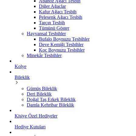
Abanoz Ağacı Tesbih
Diğer Ağaçlar
Kafur Ağacı Tesbih
Pelesenk Ağacı Tesbih
Tarçın Tesbih
Tümünü Göster
Hayvansal Tesbihler
Bufalo Boynuzu Tesbihler
Deve Kemiği Tesbihler
Koç Boynuzu Tesbihler
Minekâr Tesbihler
Kolye
Bileklik
Gümüş Bileklik
Deri Bileklik
Doğal Taş Erkek Bileklik
Damla Kehribar Bileklik
Kişiye Özel Hediyeler
Hediye Kutuları