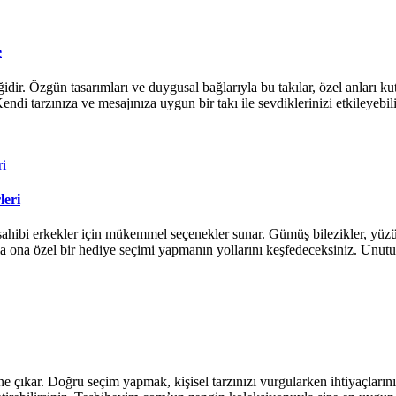
e
idir. Özgün tasarımları ve duygusal bağlarıyla bu takılar, özel anları k
ndi tarzınıza ve mesajınıza uygun bir takı ile sevdiklerinizi etkileyebili
leri
l sahibi erkekler için mükemmel seçenekler sunar. Gümüş bilezikler, yüz
la ona özel bir hediye seçimi yapmanın yollarını keşfedeceksiniz. Unutul
ne çıkar. Doğru seçim yapmak, kişisel tarzınızı vurgularken ihtiyaçların