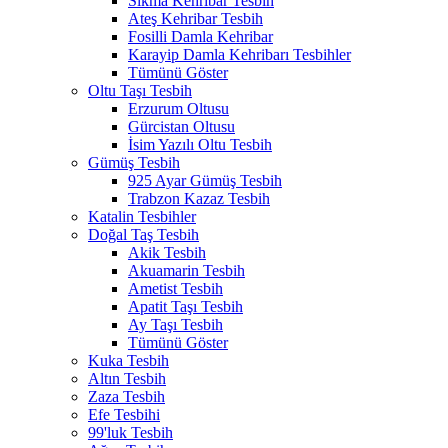
Sıkma Kehribar Tesbih
Ateş Kehribar Tesbih
Fosilli Damla Kehribar
Karayip Damla Kehribarı Tesbihler
Tümünü Göster
Oltu Taşı Tesbih
Erzurum Oltusu
Gürcistan Oltusu
İsim Yazılı Oltu Tesbih
Gümüş Tesbih
925 Ayar Gümüş Tesbih
Trabzon Kazaz Tesbih
Katalin Tesbihler
Doğal Taş Tesbih
Akik Tesbih
Akuamarin Tesbih
Ametist Tesbih
Apatit Taşı Tesbih
Ay Taşı Tesbih
Tümünü Göster
Kuka Tesbih
Altın Tesbih
Zaza Tesbih
Efe Tesbihi
99'luk Tesbih