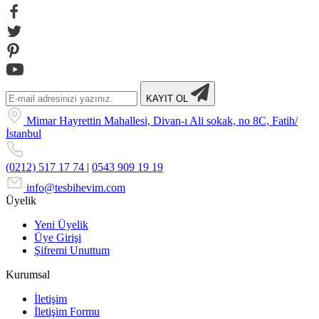
KAYIT OL
Mimar Hayrettin Mahallesi, Divan-ı Ali sokak, no 8C, Fatih/
İstanbul
(0212) 517 17 74
|
0543 909 19 19
info@tesbihevim.com
Üyelik
Yeni Üyelik
Üye Girişi
Şifremi Unuttum
Kurumsal
İletişim
İletişim Formu