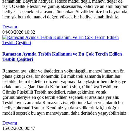
zamanıdır. Bayram hediyesi sadece maddi değil, manevi değer de
taşır. Özellikle tesbih ve gümüş aksesuarlar, kalıcı ve anlamlı bayram
hediyesi seçenekleri arasında öne çıkar. Sevdiklerinize bu bayramda
hem şık hem de manevi değeri yüksek bir hediye sunabilirsiniz.
Devamı
04/03/2026
10:32
Ramazan Ayında Tesbih Kullanımı ve En Çok Tercih Edilen
Tesbih Çeşitleri
Ramazan ayı, zikir ve ibadetlerin yoğunlaştığı, manevi huzurun ön
plana çıktığı özel bir dönemdir. Bu mübarek zamanda kullanılan
tesbihler hem ibadetleri düzenli yapmayı kolaylaştırır hem de kişiye
odaklanma sağlar. Damla Kehribar Tesbih, Oltu Taşı Tesbih ve
Gümüş Püsküllü Tesbih modelleri, rahat çekimleri ve şık
görünümleriyle en çok tercih edilen seçenekler arasında yer alır.
Tesbih aynı zamanda Ramazan ziyaretlerinde kalıcı ve anlamlı bir
hediye alternatifi sunar. Kendiniz ya da sevdikleriniz için doğru
modeli seçerek bu ayın maneviyatını daha derinden yaşayabilirsiniz.
Devamı
15/02/2026
00:47