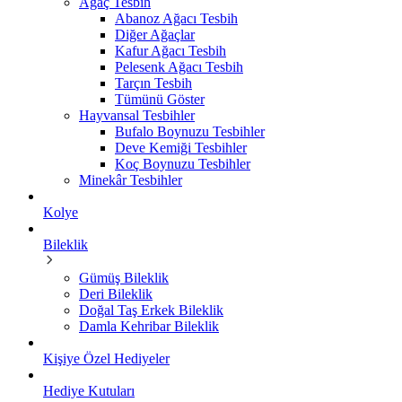
Ağaç Tesbih
Abanoz Ağacı Tesbih
Diğer Ağaçlar
Kafur Ağacı Tesbih
Pelesenk Ağacı Tesbih
Tarçın Tesbih
Tümünü Göster
Hayvansal Tesbihler
Bufalo Boynuzu Tesbihler
Deve Kemiği Tesbihler
Koç Boynuzu Tesbihler
Minekâr Tesbihler
Kolye
Bileklik
Gümüş Bileklik
Deri Bileklik
Doğal Taş Erkek Bileklik
Damla Kehribar Bileklik
Kişiye Özel Hediyeler
Hediye Kutuları