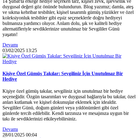
14 Şubat'ta erkeğe hediye seçerken tarz, kişisel zevk, işlevsellik ve
duygusal değeri göz önünde bulundurun. Blog yazımız; damla, ateş
ve sıkma kehribar tesbihler, kişisel tasarımlı gümüş yüzükler ve özel
koleksiyonluk tesbihler gibi eşsiz seçeneklerle doğru hediyeyi
bulmanıza yardımcı oluyor. Anlam dolu, şık ve kaliteli hediye
alternatifleriyle sevdiklerinize unutulmaz bir Sevgililer Günü
yaşatın!
Devamı
03/02/2025
13:25
Kişiye Özel Gümüş Takılar: Sevgiliniz İçin Unutulmaz Bir
Hediye
Kişiye özel gümüş takılar, sevgiliniz için unutulmaz bir hediye
seçeneğidir. Özgün tasarımları ve duygusal bağlarıyla bu takılar, özel
anları kutlamak ve kişisel dokunuşlar eklemek için idealdir.
Sevgililer Günü, doğum günleri veya yıldönümleri gibi özel
günlerde tercih edilebilir. Kendi tarzınıza ve mesajınıza uygun bir
takı ile sevdiklerinizi etkileyebilirsiniz.
Devamı
28/01/2025
00:04