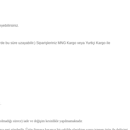
yebilirsiniz.
lerde bu süre uzayabilir.) Siparişleriniz MNG Kargo veya Yurtiçi Kargo ile
.
 olmadığı sürece) iade ve değişim kesinlikle yapılmamaktadır.
maya geri gönderilir. Ürün firmaya hasarsız bir şekilde ulaştıktan sonra istenen ürün ile değişimi