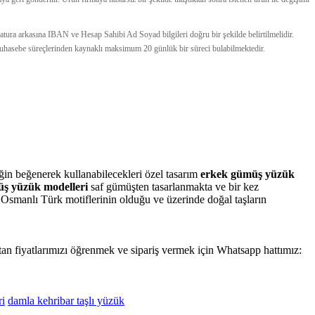
e fatura arkasına IBAN ve Hesap Sahibi Ad Soyad bilgileri doğru bir şekilde belirtilmelidir.
e muhasebe süreçlerinden kaynaklı maksimum 20 günlük bir süreci bulabilmektedir.
ğin beğenerek kullanabilecekleri özel tasarım
erkek gümüş yüzük
ş yüzük modelleri
saf gümüşten tasarlanmakta ve bir kez
 Osmanlı Türk motiflerinin olduğu ve üzerinde doğal taşların
optan fiyatlarımızı öğrenmek ve sipariş vermek için Whatsapp hattımız:
ri
damla kehribar taşlı yüzük