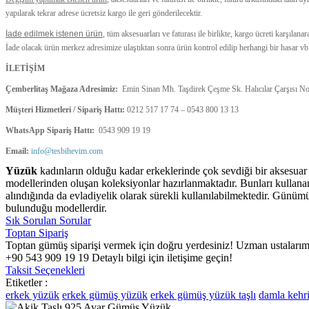
yapılarak tekrar adrese ücretsiz kargo ile geri gönderilecektir.
İade edilmek istenen ürün
, tüm aksesuarları ve faturası ile birlikte, kargo ücreti karşıla
İade olacak ürün merkez adresimize ulaştıktan sonra ürün kontrol edilip herhangi bir hasar vb
İLETİŞİM
Çemberlitaş Mağaza Adresimiz:
Emin Sinan Mh. Taşdirek Çeşme Sk. Halıcılar Çarşısı No:
Müşteri Hizmetleri / Sipariş Hattı:
0212 517 17 74 – 0543 800 13 13
WhatsApp Sipariş Hattı:
0543 909 19 19
Email:
info@tesbihevim.com
Yüzük
kadınların olduğu kadar erkeklerinde çok sevdiği bir aksesuar
modellerinden oluşan koleksiyonlar hazırlanmaktadır. Bunları kullanan e
alındığında da evladiyelik olarak sürekli kullanılabilmektedir. Günü
bulunduğu modellerdir.
Sık Sorulan Sorular
Toptan Sipariş
Toptan gümüş siparişi vermek için doğru yerdesiniz! Uzman ustalarımızı
+90 543 909 19 19 Detaylı bilgi için iletişime geçin!
Taksit Seçenekleri
Etiketler :
erkek yüzük
erkek gümüş yüzük
erkek gümüş yüzük taşlı
damla kehr