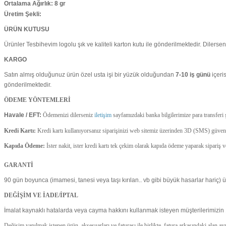
Ortalama Ağırlık: 8 gr
Üretim Şekli:
ÜRÜN KUTUSU
Ürünler Tesbihevim logolu şık ve kaliteli karton kutu ile gönderilmektedir. Dilersen
KARGO
Satın almış olduğunuz ürün özel usta işi bir yüzük olduğundan
7-10 iş günü
içeri
gönderilmektedir.
ÖDEME YÖNTEMLERİ
Havale / EFT:
Ödemenizi dilerseniz
iletişim
sayfamızdaki banka bilgilerimize para transfer
Kredi Kartı:
Kredi kartı kullanıyorsanız siparişinizi web sitemiz üzerinden 3D (SMS) güvenlik
Kapıda Ödeme:
İster nakit, ister kredi kartı tek çekim olarak kapıda ödeme yaparak sipariş
GARANTİ
90 gün boyunca (imamesi, tanesi veya taşı kırılan.. vb gibi büyük hasarlar hariç) ürü
DEĞİŞİM VE İADE/İPTAL
İmalat kaynaklı hatalarda veya cayma hakkını kullanmak isteyen müşterilerimizin 
Değişim yapılmak istenen ürün
, aksesuarları ve faturası ile birlikte, fatura arkasındaki alan 