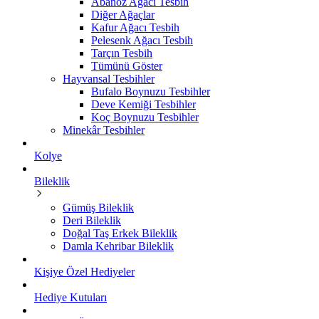
Abanoz Ağacı Tesbih
Diğer Ağaçlar
Kafur Ağacı Tesbih
Pelesenk Ağacı Tesbih
Tarçın Tesbih
Tümünü Göster
Hayvansal Tesbihler
Bufalo Boynuzu Tesbihler
Deve Kemiği Tesbihler
Koç Boynuzu Tesbihler
Minekâr Tesbihler
Kolye
Bileklik
Gümüş Bileklik
Deri Bileklik
Doğal Taş Erkek Bileklik
Damla Kehribar Bileklik
Kişiye Özel Hediyeler
Hediye Kutuları