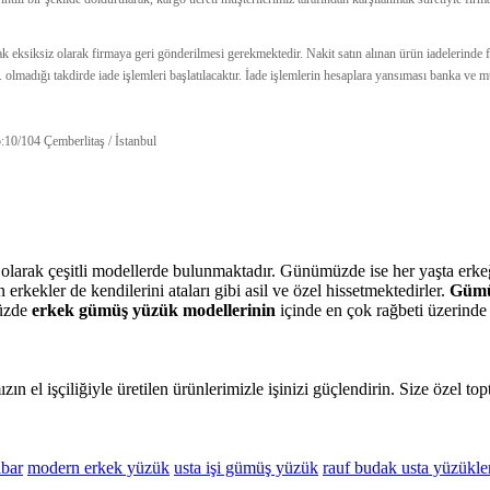
narak eksiksiz olarak firmaya geri gönderilmesi gerekmektedir. Nakit satın alınan ürün iadelerind
. olmadığı takdirde iade işlemleri başlatılacaktır. İade işlemlerin hesaplara yansıması banka v
10/104 Çemberlitaş / İstanbul
 olarak çeşitli modellerde bulunmaktadır. Günümüzde ise her yaşta erke
rkekler de kendilerini ataları gibi asil ve özel hissetmektedirler.
Gümü
müzde
erkek gümüş yüzük modellerinin
içinde en çok rağbeti üzerinde
n el işçiliğiyle üretilen ürünlerimizle işinizi güçlendirin. Size özel t
ibar
modern erkek yüzük
usta işi gümüş yüzük
rauf budak usta yüzükle