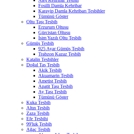
Ateş Kehribar Tesbih
Fosilli Damla Kehribar
Karayip Damla Kehribarı Tesbihler
Tümünü Göster
Oltu Taşı Tesbih
Erzurum Oltusu
Gürcistan Oltusu
İsim Yazılı Oltu Tesbih
Gümüş Tesbih
925 Ayar Gümüş Tesbih
Trabzon Kazaz Tesbih
Katalin Tesbihler
Doğal Taş Tesbih
Akik Tesbih
Akuamarin Tesbih
Ametist Tesbih
Apatit Taşı Tesbih
Ay Taşı Tesbih
Tümünü Göster
Kuka Tesbih
Altın Tesbih
Zaza Tesbih
Efe Tesbihi
99'luk Tesbih
Ağaç Tesbih