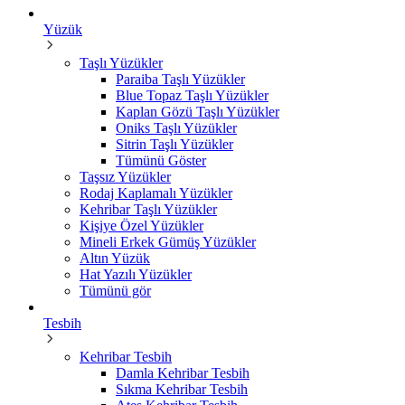
Yüzük
Taşlı Yüzükler
Paraiba Taşlı Yüzükler
Blue Topaz Taşlı Yüzükler
Kaplan Gözü Taşlı Yüzükler
Oniks Taşlı Yüzükler
Sitrin Taşlı Yüzükler
Tümünü Göster
Taşsız Yüzükler
Rodaj Kaplamalı Yüzükler
Kehribar Taşlı Yüzükler
Kişiye Özel Yüzükler
Mineli Erkek Gümüş Yüzükler
Altın Yüzük
Hat Yazılı Yüzükler
Tümünü gör
Tesbih
Kehribar Tesbih
Damla Kehribar Tesbih
Sıkma Kehribar Tesbih