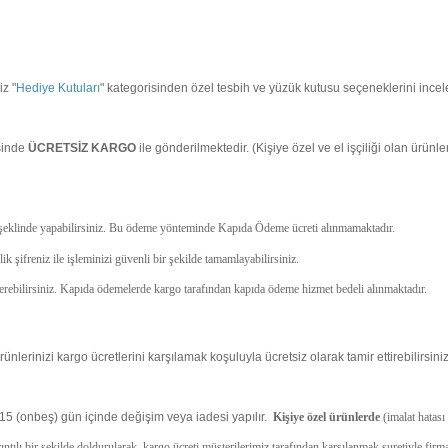
iz "
Hediye Kutuları
" kategorisinden özel tesbih ve yüzük kutusu seçeneklerini incele
sinde
ÜCRETSİZ
KARGO
ile gönderilmektedir. (Kişiye özel ve el işçiliği olan ürün
i şeklinde yapabilirsiniz. Bu ödeme yönteminde Kapıda Ödeme ücreti alınmamaktadır.
 şifreniz ile işleminizi güvenli bir şekilde tamamlayabilirsiniz.
 verebilirsiniz. Kapıda ödemelerde kargo tarafından kapıda ödeme hizmet bedeli alınmaktadır.
nlerinizi kargo ücretlerini karşılamak koşuluyla ücretsiz olarak tamir ettirebilirsiniz
15 (onbeş) gün içinde değişim veya iadesi yapılır.
Kişiye özel ürünlerde
(imalat hatası
ayrıntılı bir şekilde doldurularak, kargo ücreti müşterilerimiz tarafından karşılanmak suretiyle fir