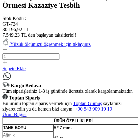
Örmesi Kazaziye Tesbih
Stok Kodu :
GT-724
30.196,92 TL
7.549,23 TL den başlayan taksitlerle!!
Yüzük ölçünüzü öğrenmek için tıklayınız
Sepete Ekle
Kargo Bedava
Tüm siparişleriniz 1-3 iş gününde ücretsiz olarak kargolanmaktadır.
Toptan Sipariş
Bu ürünü toptan sipariş vermek için
Toptan Gümüş
sayfamızı
ziyaret edin ya da hemen bizi arayın:
+90 543 909 19 19
Ürün Bilgisi
ÜRÜN ÖZELLİKLERİ
TANE BOYU
9 * 7 mm.
Ağırlık