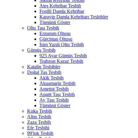
Sıkma Kehribar Tesbih
Ateş Kehribar Tesbih
Fosilli Damla Kehribar
Karayip Damla Kehribarı Tesbihler
Tümünü Göster
Oltu Taşı Tesbih
Erzurum Oltusu
Gürcistan Oltusu
İsim Yazılı Oltu Tesbih
Gümüş Tesbih
925 Ayar Gümüş Tesbih
Trabzon Kazaz Tesbih
Katalin Tesbihler
Doğal Taş Tesbih
Akik Tesbih
Akuamarin Tesbih
Ametist Tesbih
Apatit Taşı Tesbih
Ay Taşı Tesbih
Tümünü Göster
Kuka Tesbih
Altın Tesbih
Zaza Tesbih
Efe Tesbihi
99'luk Tesbih