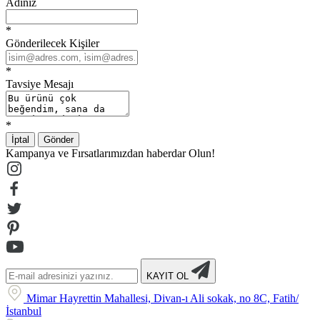
Adınız
*
Gönderilecek Kişiler
*
Tavsiye Mesajı
*
İptal
Gönder
Kampanya ve Fırsatlarımızdan haberdar Olun!
KAYIT OL
Mimar Hayrettin Mahallesi, Divan-ı Ali sokak, no 8C, Fatih/
İstanbul