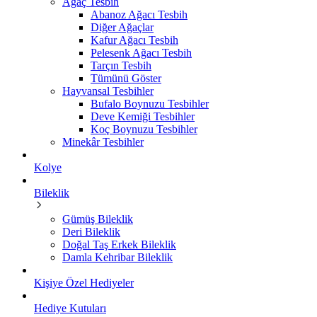
Ağaç Tesbih
Abanoz Ağacı Tesbih
Diğer Ağaçlar
Kafur Ağacı Tesbih
Pelesenk Ağacı Tesbih
Tarçın Tesbih
Tümünü Göster
Hayvansal Tesbihler
Bufalo Boynuzu Tesbihler
Deve Kemiği Tesbihler
Koç Boynuzu Tesbihler
Minekâr Tesbihler
Kolye
Bileklik
Gümüş Bileklik
Deri Bileklik
Doğal Taş Erkek Bileklik
Damla Kehribar Bileklik
Kişiye Özel Hediyeler
Hediye Kutuları