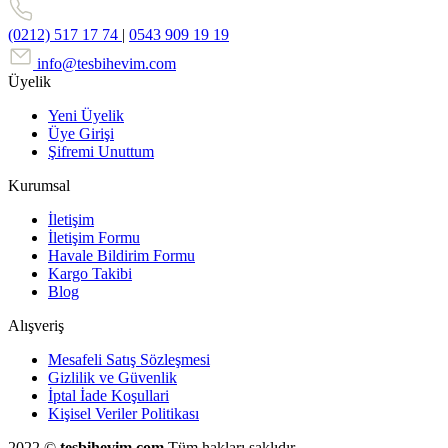
(0212) 517 17 74
|
0543 909 19 19
info@tesbihevim.com
Üyelik
Yeni Üyelik
Üye Girişi
Şifremi Unuttum
Kurumsal
İletişim
İletişim Formu
Havale Bildirim Formu
Kargo Takibi
Blog
Alışveriş
Mesafeli Satış Sözleşmesi
Gizlilik ve Güvenlik
İptal İade Koşullari
Kişisel Veriler Politikası
2022 ©
tesbihevim.com
Tüm hakları saklıdır.